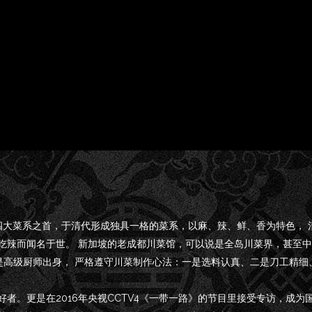
四大菜系之首，于清代形成独具一格的菜系，以麻、辣、鲜、香为特色， 
吃辣而闻名于世。 新加坡的老成都川菜馆，可以说是全岛川菜界，甚至中
是高级厨师出身， 严格遵守川菜制作心法：一是选料认真、二是刀工精细
者。更是在2016年央视CCTV4《一带一路》的节目里接受专访，成为